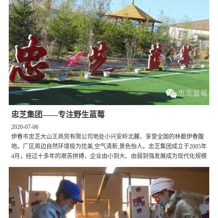
忠芝集团——专注野生蓝莓
2020-07-06
伊春市忠芝大山王商贸有限公司地处小兴安岭北麓、享誉全国的林都伊春腹
地。厂区周边自然环境极为优美,空气清新,景色怡人。忠芝集团成立于2005年
4月，经过十多年的艰苦拼搏，企业由小到大、由弱到强发展成为现代化规模
企业