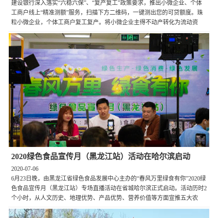
建设银行深入落实“六稳六保”、“复产复工”政策要求，推出小微企业、个体
工商户线上“精准测额”服务，扫描下方二维码，一键测出您的可贷额度。珠
粒小微企业，个体工商户复工复产。将小微企业主得不动产转化为流动资
产，让您免跑腿、全流程线上申请低利率、无任何手续费得快捷银行贷款。
2020绿色食品宣传月（黑龙江站）活动在哈尔滨启动
2020-07-06
6月23日晚，由黑龙江省绿色食品发展中心主办的“春风万里绿食有你”2020绿
色食品宣传月（黑龙江站）专场直播活动在省城哈尔滨正式启动。活动历时2
个小时，从人文历史、地理优势、产品优势、营养价值等方面宣推五大农